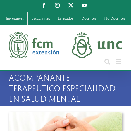
Saltar
Facebook
Instagram
X
YouTube
al
contenido
Ingresantes
Estudiantes
Egresados
Docentes
No Docentes
ACOMPAÑANTE
TERAPEUTICO ESPECIALIDAD
EN SALUD MENTAL