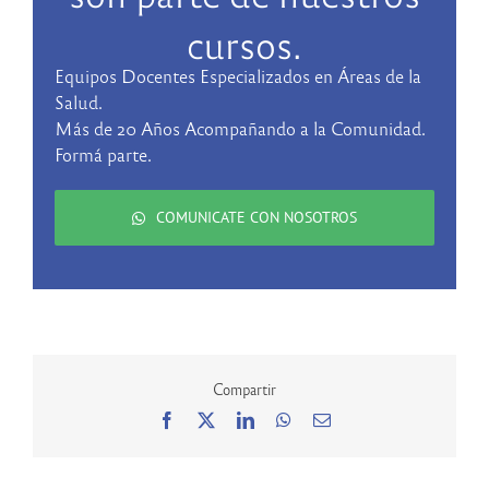
cursos.
Equipos Docentes Especializados en Áreas de la
Salud.
Más de 20 Años Acompañando a la Comunidad.
Formá parte.
COMUNICATE CON NOSOTROS
Compartir
Facebook
X
LinkedIn
WhatsApp
Correo
electrónico