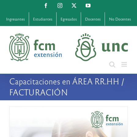
Saltar
Facebook
Instagram
X
YouTube
al
contenido
Ingresantes
Estudiantes
Egresados
Docentes
No Docentes
Capacitaciones en ÁREA RR.HH /
FACTURACIÓN