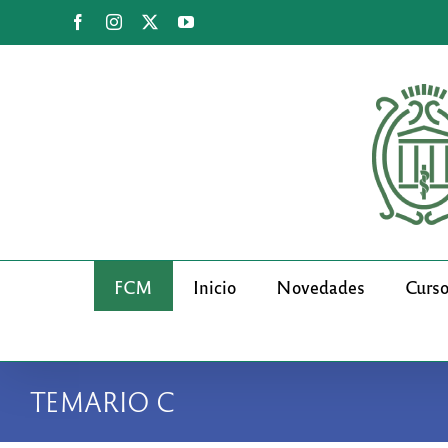
Saltar
Facebook
Instagram
X
YouTube
al
contenido
FCM
Inicio
Novedades
Curs
TEMARIO C