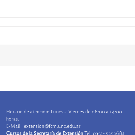
Horario de atención: Lunes a Viernes de 08:00 a 14:00
horas.
E-Mail : extension@fcm.unc.edu.ar
Cursos de la Secretaría de Extensión
Tel: 0351- 5353684