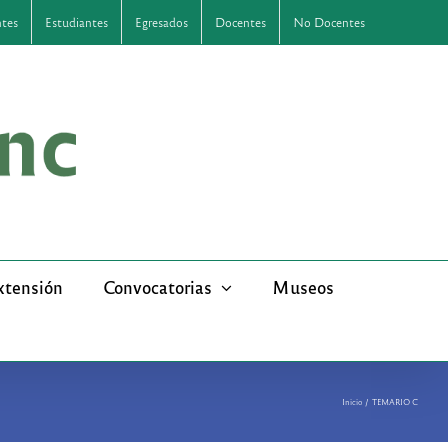
ntes
Estudiantes
Egresados
Docentes
No Docentes
xtensión
Convocatorias
Museos
Inicio
TEMARIO C