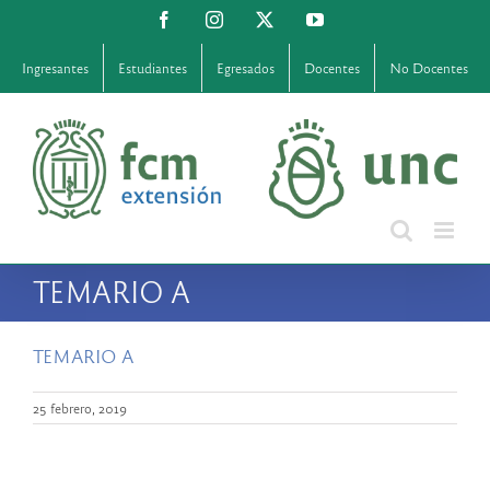
Saltar
Facebook
Instagram
X
YouTube
al
contenido
Ingresantes
Estudiantes
Egresados
Docentes
No Docentes
TEMARIO A
TEMARIO A
25 febrero, 2019