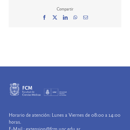
Compartir
Facebook
X
LinkedIn
WhatsApp
Correo
electrónico
Horario de atención: Lunes a Viernes de 08:00 a 14:00
horas.
E-Mail : extension@fcm.unc.edu.ar