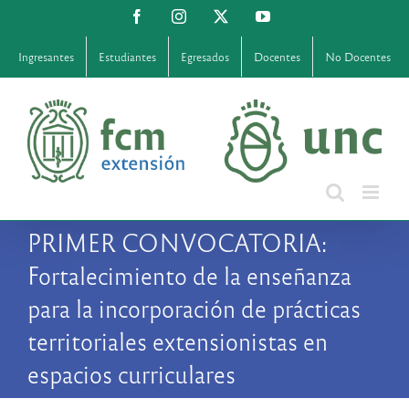
Saltar
Facebook
Instagram
X
YouTube
al
contenido
Ingresantes
Estudiantes
Egresados
Docentes
No Docentes
PRIMER CONVOCATORIA:
Fortalecimiento de la enseñanza
para la incorporación de prácticas
territoriales extensionistas en
espacios curriculares