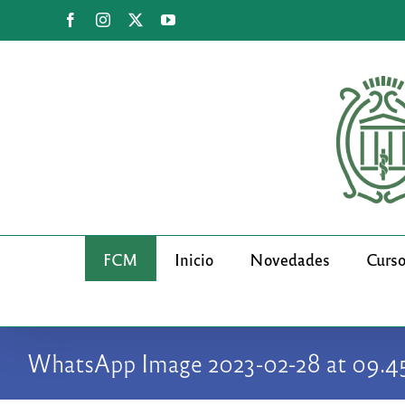
Saltar
Facebook
Instagram
X
YouTube
al
contenido
FCM
Inicio
Novedades
Curs
WhatsApp Image 2023-02-28 at 09.4