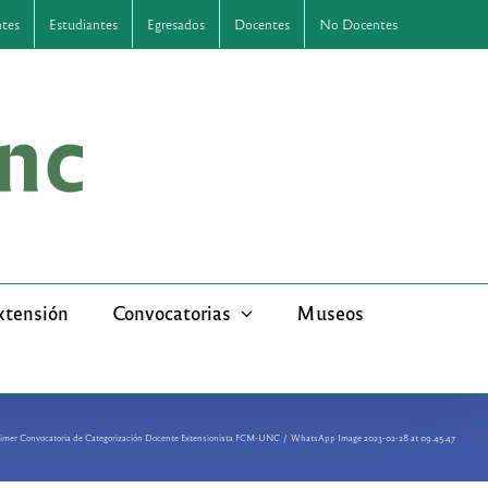
ntes
Estudiantes
Egresados
Docentes
No Docentes
xtensión
Convocatorias
Museos
rimer Convocatoria de Categorización Docente Extensionista FCM-UNC
WhatsApp Image 2023-02-28 at 09.45.47