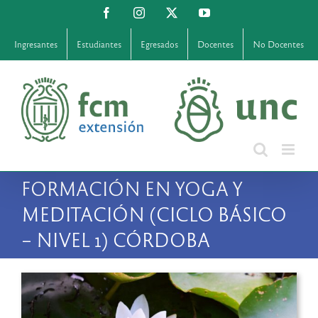
Saltar
Facebook
Instagram
X
YouTube
al
contenido
Ingresantes
Estudiantes
Egresados
Docentes
No Docentes
FORMACIÓN EN YOGA Y
MEDITACIÓN (CICLO BÁSICO
– NIVEL 1) CÓRDOBA