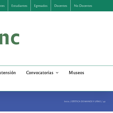
ntes
Estudiantes
Egresados
Docentes
No Docentes
xtensión
Convocatorias
Museos
Inicio
ESTETICA DE MANOS Y UÑAS
42