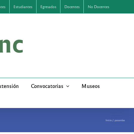
ntes
Estudiantes
Egresados
Docentes
No Docentes
xtensión
Convocatorias
Museos
Inicio
pasantías