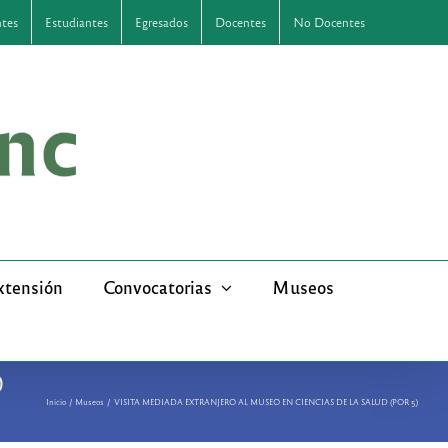
ntes
Estudiantes
Egresados
Docentes
No Docentes
xtensión
Convocatorias
Museos
D
Inicio
Museos
VISITA MEDIADA EXTRANJERO AL MUSEO EN CIENCIAS DE LA SALUD (POR 5)