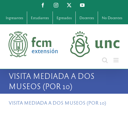
Saltar
Facebook
Instagram
X
YouTube
al
contenido
Ingresantes
Estudiantes
Egresados
Docentes
No Docentes
VISITA MEDIADA A DOS
MUSEOS (POR 10)
VISITA MEDIADA A DOS MUSEOS (POR 10)