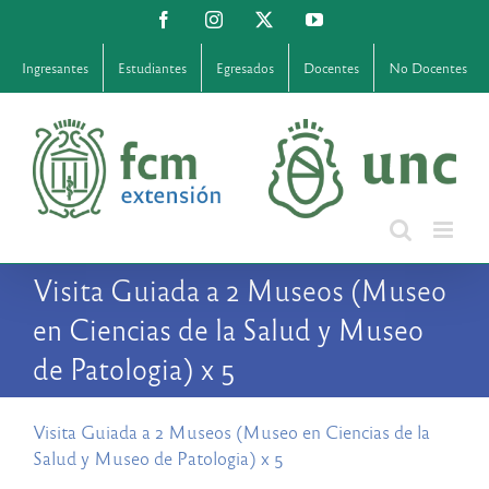
Saltar
Facebook
Instagram
X
YouTube
al
contenido
Ingresantes
Estudiantes
Egresados
Docentes
No Docentes
Visita Guiada a 2 Museos (Museo
en Ciencias de la Salud y Museo
de Patologia) x 5
Visita Guiada a 2 Museos (Museo en Ciencias de la
Salud y Museo de Patologia) x 5