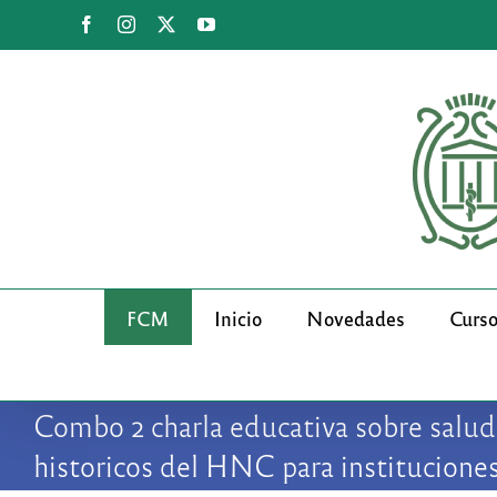
Saltar
Facebook
Instagram
X
YouTube
al
contenido
FCM
Inicio
Novedades
Curs
Combo 2 charla educativa sobre salud 
historicos del HNC para instituciones