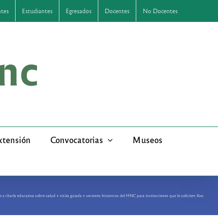
ntes
Estudiantes
Egresados
Docentes
No Docentes
xtensión
Convocatorias
Museos
2 charla educativa sobre salud + visita guiada + sectores historicos del HNC para instituciones que lo soliciten X20