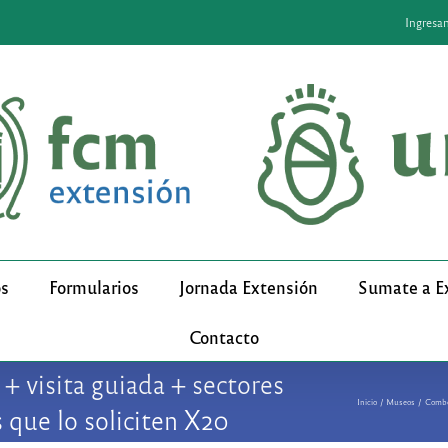
Ingresa
os
Formularios
Jornada Extensión
Sumate a E
Contacto
+ visita guiada + sectores
Inicio
Museos
Combo 
 que lo soliciten X20