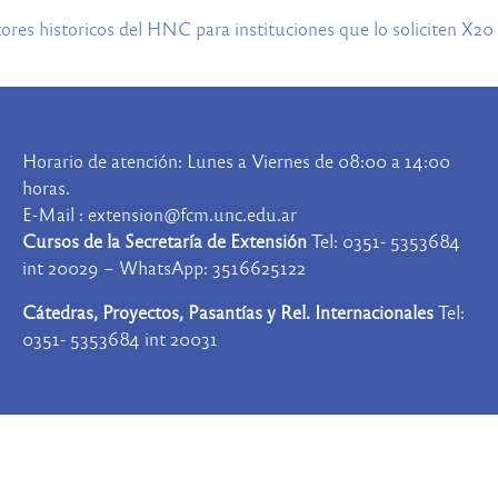
ores historicos del HNC para instituciones que lo soliciten X20
Horario de atención: Lunes a Viernes de 08:00 a 14:00
horas.
E-Mail : extension@fcm.unc.edu.ar
Cursos de la Secretaría de Extensión
Tel: 0351- 5353684
int 20029 – WhatsApp: 3516625122
Cátedras, Proyectos, Pasantías y Rel. Internacionales
Tel:
0351- 5353684 int 20031