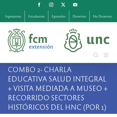
Saltar
Facebook
Instagram
X
YouTube
al
contenido
Ingresantes
Estudiantes
Egresados
Docentes
No Docentes
COMBO 2- CHARLA
EDUCATIVA SALUD INTEGRAL
+ VISITA MEDIADA A MUSEO +
RECORRIDO SECTORES
HISTÓRICOS DEL HNC (POR 1)