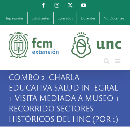
Saltar
Facebook
Instagram
X
YouTube
al
contenido
Ingresantes
Estudiantes
Egresados
Docentes
No Docentes
COMBO 2- CHARLA
EDUCATIVA SALUD INTEGRAL
+ VISITA MEDIADA A MUSEO +
RECORRIDO SECTORES
HISTÓRICOS DEL HNC (POR 1)