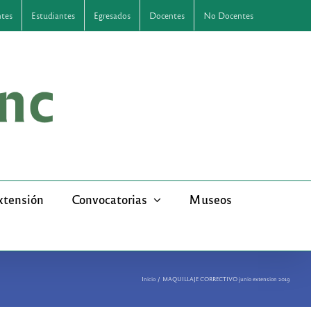
ntes
Estudiantes
Egresados
Docentes
No Docentes
xtensión
Convocatorias
Museos
Inicio
MAQUILLAJE CORRECTIVO junio extension 2019