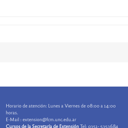
Horario de atención: Lunes a Viernes de 08:00 a 14:00
horas.
E-Mail : extension@fcm.unc.edu.ar
Cursos de la Secretaría de Extensión
Tel: 0351- 5353684