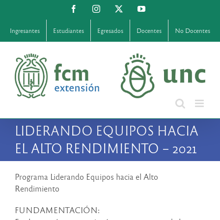
Saltar
Facebook
Instagram
X
YouTube
al
contenido
Ingresantes
Estudiantes
Egresados
Docentes
No Docentes
LIDERANDO EQUIPOS HACIA
EL ALTO RENDIMIENTO – 2021
Programa Liderando Equipos hacia el Alto
Rendimiento
FUNDAMENTACIÓN: