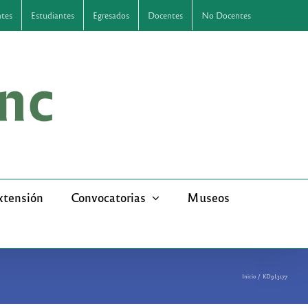
ntes
Estudiantes
Egresados
Docentes
No Docentes
xtensión
Convocatorias
Museos
Inicio
KD9L3177