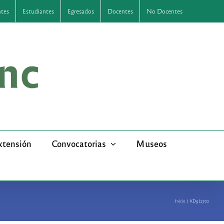
ntes
Estudiantes
Egresados
Docentes
No Docentes
xtensión
Convocatorias
Museos
Inicio
KD9L2702