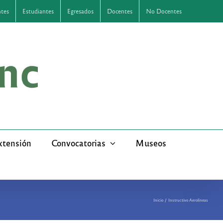
ntes
Estudiantes
Egresados
Docentes
No Docentes
xtensión
Convocatorias
Museos
Inicio
Instructivo Aerolineas