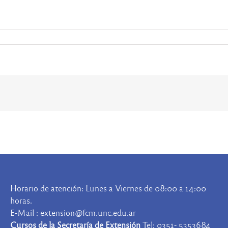
Horario de atención: Lunes a Viernes de 08:00 a 14:00
horas.
E-Mail : extension@fcm.unc.edu.ar
Cursos de la Secretaría de Extensión
Tel: 0351- 5353684