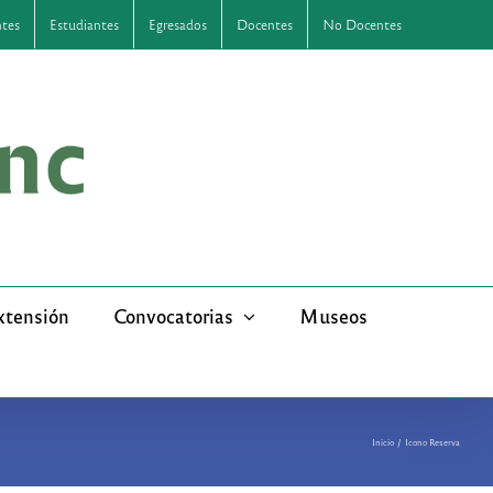
ntes
Estudiantes
Egresados
Docentes
No Docentes
xtensión
Convocatorias
Museos
Inicio
Icono Reserva