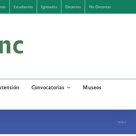
ntes
Estudiantes
Egresados
Docentes
No Docentes
xtensión
Convocatorias
Museos
Inicio