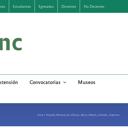
ntes
Estudiantes
Egresados
Docentes
No Docentes
xtensión
Convocatorias
Museos
Inicio
Hospital_Nacional_de_Clínicas,_Barrio_Alberdi,_Córdoba,_Argentina