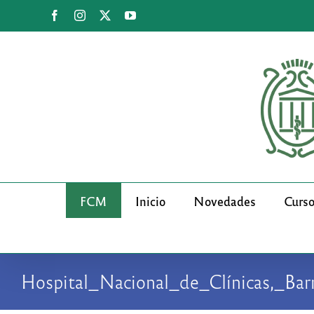
Saltar
Facebook
Instagram
X
YouTube
al
contenido
FCM
Inicio
Novedades
Curs
Hospital_Nacional_de_Clínicas,_Bar