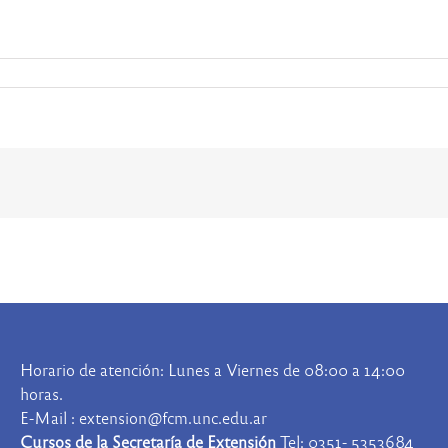
Horario de atención: Lunes a Viernes de 08:00 a 14:00
horas.
E-Mail : extension@fcm.unc.edu.ar
Cursos de la Secretaría de Extensión
Tel: 0351- 5353684