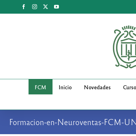
Saltar
Facebook
Instagram
X
YouTube
al
contenido
FCM
Inicio
Novedades
Curs
Formacion-en-Neuroventas-FCM-U