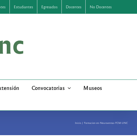
ntes
Estudiantes
Egresados
Docentes
No Docentes
xtensión
Convocatorias
Museos
Inicio
Formacion-en-Neuroventas-FCM-UNC