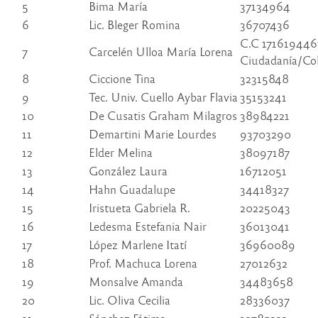
5
Bima María
37134964
6
Lic. Bleger Romina
36707436
C.C 171619446
7
Carcelén Ulloa María Lorena
Ciudadanía/Co
8
Ciccione Tina
32315848
9
Tec. Univ. Cuello Aybar Flavia
35153241
10
De Cusatis Graham Milagros
38984221
11
Demartini Marie Lourdes
93703290
12
Elder Melina
38097187
13
González Laura
16712051
14
Hahn Guadalupe
34418327
15
Iristueta Gabriela R.
20225043
16
Ledesma Estefania Nair
36013041
17
López Marlene Itatí
36960089
18
Prof. Machuca Lorena
27012632
19
Monsalve Amanda
34483658
20
Lic. Oliva Cecilia
28336037