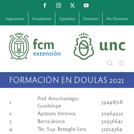
Saltar
Facebook
Instagram
X
YouTube
al
contenido
Ingresantes
Estudiantes
Egresados
Docentes
No Docentes
FORMACIÓN EN DOULAS 2021
Prof. Amuchastegui
1
39448718
Guadalupe
2
Apizzato Verónica
30964932
3
Barria Jessica
30936641
4
Téc. Sup. Battaglia Sara
32914364