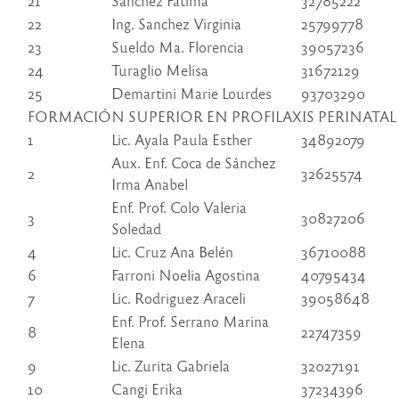
21
Sánchez Fátima
32785222
22
Ing. Sanchez Virginia
25799778
23
Sueldo Ma. Florencia
39057236
24
Turaglio Melisa
31672129
25
Demartini Marie Lourdes
93703290
FORMACIÓN SUPERIOR EN PROFILAXIS PERINATAL
1
Lic. Ayala Paula Esther
34892079
Aux. Enf. Coca de Sánchez
2
32625574
Irma Anabel
Enf. Prof. Colo Valeria
3
30827206
Soledad
4
Lic. Cruz Ana Belén
36710088
6
Farroni Noelia Agostina
40795434
7
Lic. Rodriguez Araceli
39058648
Enf. Prof. Serrano Marina
8
22747359
Elena
9
Lic. Zurita Gabriela
32027191
10
Cangi Erika
37234396