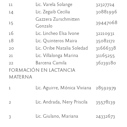
11
Lic. Varela Solange
32327724
14
Lic. Zegaib Cecilia
30881996
Gazzera Zurschmitten
15
39447068
Gonzalo
16
Lic. Lincheo Elsa Ivone
32210931
18
Lic. Quinteros Maira
35082172
20
Lic. Oribe Natalia Soledad
31666338
21
Lic. Villalonga Marina
31165255
22
Barcena Camila
36239180
FORMACIÓN EN LACTANCIA
MATERNA
1
Lic. Aguirre, Mónica Viviana
28592979
2
Lic. Andrada, Nery Priscila
35578139
3
Lic. Giulano, Mariana
24332673