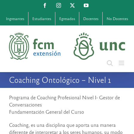
Saltar
Facebook
Instagram
X
YouTube
al
contenido
Ingresantes
Estudiantes
Egresados
Docentes
No Docentes
Coaching Ontológico – Nivel 1
Programa de Coaching Profesional Nivel I- Gestor de
Conversaciones
Fundamentación General del Curso
Coaching, es una disciplina que aporta una manera
diferente de interpretar a los seres humanos, su modo