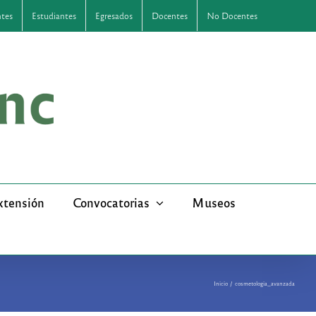
ntes
Estudiantes
Egresados
Docentes
No Docentes
xtensión
Convocatorias
Museos
Inicio
cosmetologia_avanzada