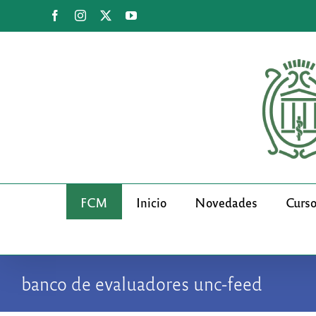
Saltar
Facebook
Instagram
X
YouTube
al
contenido
FCM
Inicio
Novedades
Curs
banco de evaluadores unc-feed