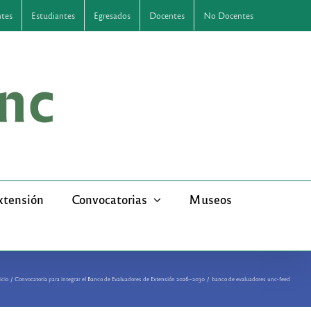
ntes
Estudiantes
Egresados
Docentes
No Docentes
xtensión
Convocatorias
Museos
icio
Convocatoria para integrar el Banco de Evaluadores de Extensión 2026–2030
banco de evaluadores unc-feed