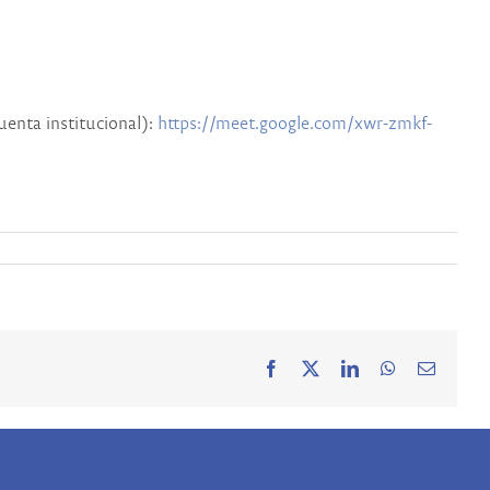
uenta institucional):
https://meet.google.com/xwr-
zmkf
-
Facebook
X
LinkedIn
WhatsApp
Correo
electrón