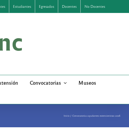
ntes
Estudiantes
Egresados
Docentes
No Docentes
xtensión
Convocatorias
Museos
Inicio
Convocatoria a ayudantes extensionistas 2026