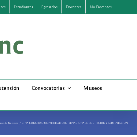
ntes
Estudiantes
Egresados
Docentes
No Docentes
xtensión
Convocatorias
Museos
ario de Nutrición
CINA CONGRESO UNIVERSITARIO INTERNACIONAL DE NUTRICION Y ALIMENTACIÓN