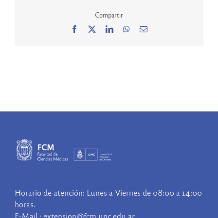
Compartir
Facebook
X
LinkedIn
WhatsApp
Correo
electrónico
Horario de atención: Lunes a Viernes de 08:00 a 14:00
horas.
E-Mail : extension@fcm.unc.edu.ar