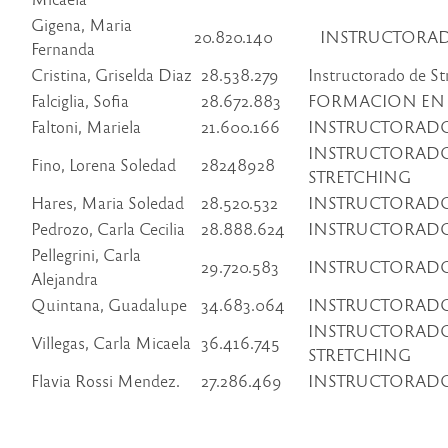
Gigena, Maria
20.820.140
INSTRUCTORAD
Fernanda
Cristina, Griselda Diaz
28.538.279
Instructorado de St
Falciglia, Sofia
28.672.883
FORMACION EN 
Faltoni, Mariela
21.600.166
INSTRUCTORADO 
INSTRUCTORAD
Fino, Lorena Soledad
28248928
STRETCHING
Hares, Maria Soledad
28.520.532
INSTRUCTORADO 
Pedrozo, Carla Cecilia
28.888.624
INSTRUCTORADO
Pellegrini, Carla
29.720.583
INSTRUCTORADO
Alejandra
Quintana, Guadalupe
34.683.064
INSTRUCTORADO 
INSTRUCTORAD
Villegas, Carla Micaela
36.416.745
STRETCHING
Flavia Rossi Mendez.
27.286.469
INSTRUCTORADO 