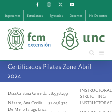
Saltar
Facebook
Instagram
X
YouTube
al
contenido
Ingresantes
Estudiantes
Egresados
Docentes
No Docentes
Certificados Pilates Zone Abril
2024
INSTRUCTORA
Diaz,Cristina Griselda
28.538.279
STRETCHING
Názaro, Ana Cecilia
31.036.324
INSTRUCTORAD
De Mello Falugi, Erica