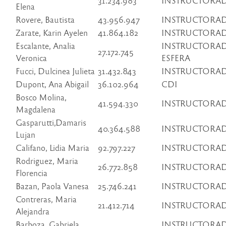
31.234.983
INSTRUCTORAD
Elena
Rovere, Bautista
43.956.947
INSTRUCTORAD
Zarate, Karin Ayelen
41.864.182
INSTRUCTORAD
Escalante, Analia
INSTRUCTORAD
27.172.745
Veronica
ESFERA
Fucci, Dulcinea Julieta
31.432.843
INSTRUCTORA
Dupont, Ana Abigail
36.102.964
CDI
Bosco Molina,
41.594.330
INSTRUCTORAD
Magdalena
Gasparutti,Damaris
40.364.588
INSTRUCTORAD
Lujan
Califano, Lidia Maria
92.797.227
INSTRUCTORAD
Rodriguez, Maria
26.772.858
INSTRUCTORAD
Florencia
Bazan, Paola Vanesa
25.746.241
INSTRUCTORAD
Contreras, Maria
21.412.714
INSTRUCTORAD
Alejandra
Barboza, Gabriela
INSTRUCTORA