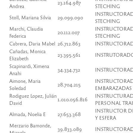
23.164.987
Andrea
STECHING
INSTRUCTORA
Stoll, Mariana Silvia
29.099.090
STECHING
Marchi, Claudia
INSTRUCTORA
20.112.007
Federica
STECHING
Cabrera, Daria Mabel
26.712.863
INSTRUCTORAD
Cañadas, Monica
23.395.561
INSTRUTORAD
Elizabeth
Scapinardi, Ximena
34.334.732
INSTRUCTORA
Anahi
Aimone, Maria
INSTRUCTORAD
28.704.215
Soledad
EMBARAZADAS
Rodiguez Lopez, Julián
INSTRUCTURA
1.010.056.816
David
PERSONAL TRA
INSTRUCTOR DE
Almada, Noelia E
27.653.368
Y ESFERA
Merzario Bamonde,
39.833.089
INSTRUCTORAD
Micaela