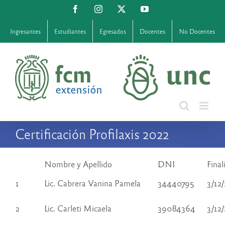
Saltar
Facebook
Instagram
X
YouTube
al
contenido
Ingresantes
Estudiantes
Egresados
Docentes
No Docentes
Certificación Profilaxis 2022
Nombre y Apellido
DNI
Final
1
Lic. Cabrera Vanina Pamela
34440795
3/12
2
Lic. Carleti Micaela
39084364
3/12