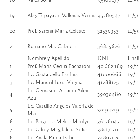
19
Abg. Tupayachi Vallenas Verinia
95280547
11/5
20
Prof. Sarena María Celeste
32530353
11/5
21
Romano Ma. Gabriela
36825626
11/5
Nombre y Apellido
DNI
Final
1
Prof. María Cecilia Pacharoni
40.662.189
19/1
2
Lic. Gastaldello Paulina
41000666
19/1
3
Lic. Mandril Lucia Virgina
41288125
19/1
Lic. Gervasoni Ascaino Ailen
4
39030480
19/1
Azul
Lic. Castillo Angeles Valeria del
5
30194219
19/1
Mar
6
Lic. Baigorria Melisa Marilyn
36126047
19/1
7
Lic. Gilroy Magdalena Sofía
38517130
19/1
8
Lic. Ayala Paula Esther
34892079
19/1