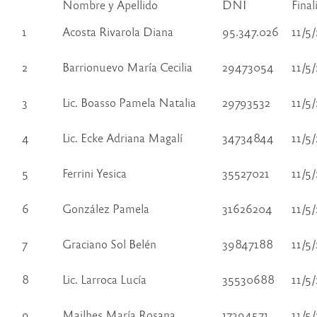
Nombre y Apellido
DNI
Final
1
Acosta Rivarola Diana
95.347.026
11/5
2
Barrionuevo María Cecilia
29473054
11/5
3
Lic. Boasso Pamela Natalia
29793532
11/5
4
Lic. Ecke Adriana Magalí
34734844
11/5
5
Ferrini Yesica
35527021
11/5
6
González Pamela
31626204
11/5
7
Graciano Sol Belén
39847188
11/5
8
Lic. Larroca Lucía
35530688
11/5
9
Mailhes María Rosana
17394571
11/5