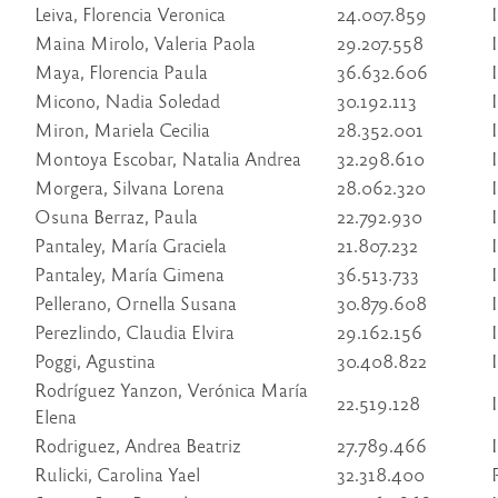
Leiva, Florencia Veronica
24.007.859
Maina Mirolo, Valeria Paola
29.207.558
Maya, Florencia Paula
36.632.606
Micono, Nadia Soledad
30.192.113
Miron, Mariela Cecilia
28.352.001
Montoya Escobar, Natalia Andrea
32.298.610
Morgera, Silvana Lorena
28.062.320
Osuna Berraz, Paula
22.792.930
Pantaley, María Graciela
21.807.232
Pantaley, María Gimena
36.513.733
Pellerano, Ornella Susana
30.879.608
Perezlindo, Claudia Elvira
29.162.156
Poggi, Agustina
30.408.822
Rodríguez Yanzon, Verónica María
22.519.128
Elena
Rodriguez, Andrea Beatriz
27.789.466
Rulicki, Carolina Yael
32.318.400