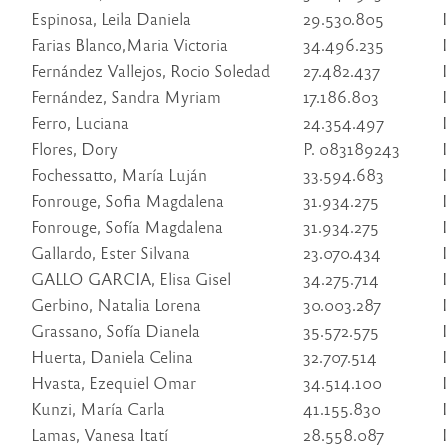
Espinosa, Leila Daniela
29.530.805
Farias Blanco,Maria Victoria
34.496.235
Fernández Vallejos, Rocio Soledad
27.482.437
Fernández, Sandra Myriam
17.186.803
Ferro, Luciana
24.354.497
Flores, Dory
P. 083189243
Fochessatto, María Luján
33.594.683
Fonrouge, Sofia Magdalena
31.934.275
Fonrouge, Sofía Magdalena
31.934.275
Gallardo, Ester Silvana
23.070.434
GALLO GARCIA, Elisa Gisel
34.275.714
Gerbino, Natalia Lorena
30.003.287
Grassano, Sofía Dianela
35.572.575
Huerta, Daniela Celina
32.707.514
Hvasta, Ezequiel Omar
34.514.100
Kunzi, María Carla
41.155.830
Lamas, Vanesa Itatí
28.558.087