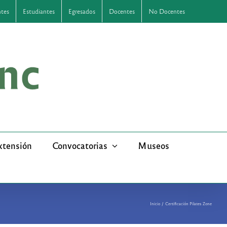
ntes
Estudiantes
Egresados
Docentes
No Docentes
xtensión
Convocatorias
Museos
Inicio
Certificación Pilates Zone