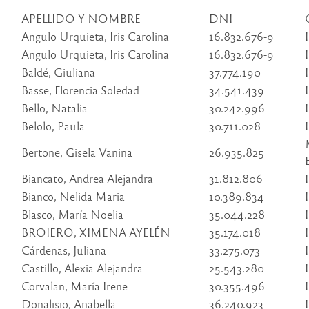
APELLIDO Y NOMBRE
DNI
Angulo Urquieta, Iris Carolina
16.832.676-9
Angulo Urquieta, Iris Carolina
16.832.676-9
Baldé, Giuliana
37.774.190
Basse, Florencia Soledad
34.541.439
Bello, Natalia
30.242.996
Belolo, Paula
30.711.028
Bertone, Gisela Vanina
26.935.825
Biancato, Andrea Alejandra
31.812.806
Bianco, Nelida Maria
10.389.834
Blasco, María Noelia
35.044.228
BROIERO, XIMENA AYELÉN
35.174.018
Cárdenas, Juliana
33.275.073
Castillo, Alexia Alejandra
25.543.280
Corvalan, María Irene
30.355.496
Donalisio, Anabella
36.240.923