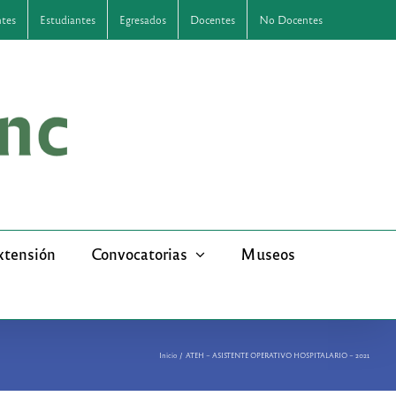
ntes
Estudiantes
Egresados
Docentes
No Docentes
xtensión
Convocatorias
Museos
Inicio
ATEH – ASISTENTE OPERATIVO HOSPITALARIO – 2021