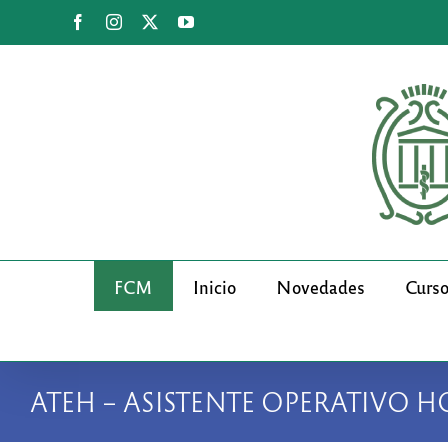
Saltar
Facebook
Instagram
X
YouTube
al
contenido
FCM
Inicio
Novedades
Curs
ATEH – ASISTENTE OPERATIVO HO