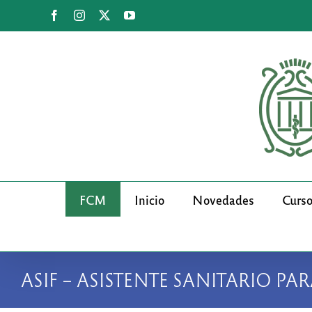
Saltar
Facebook
Instagram
X
YouTube
al
contenido
FCM
Inicio
Novedades
Curs
ASIF – ASISTENTE SANITARIO PA