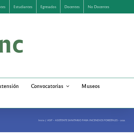
ntes
Estudiantes
Egresados
Docentes
No Docentes
xtensión
Convocatorias
Museos
Inicio
ASIF – ASISTENTE SANITARIO PARA INCENDIOS FORESTALES – 2021