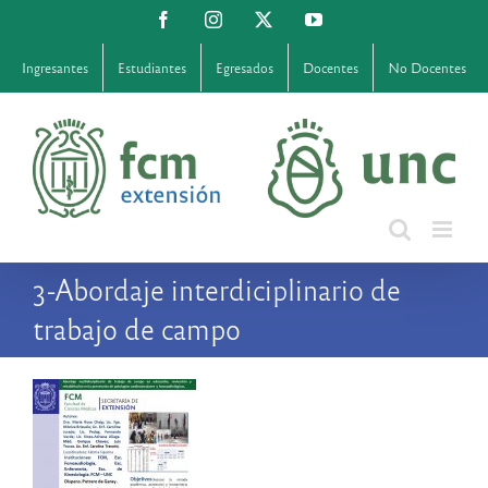
Saltar
Facebook
Instagram
X
YouTube
al
contenido
Ingresantes
Estudiantes
Egresados
Docentes
No Docentes
3-Abordaje interdiciplinario de
trabajo de campo