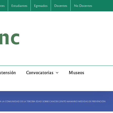
ntes
Estudiantes
Egresados
Docentes
No Docentes
xtensión
Convocatorias
Museos
S A LA COMUNIDAD DE LA TERCERA EDAD SOBRE CANCER GENITO MAMARIO MEDIDAS DE PREVENCIÓN