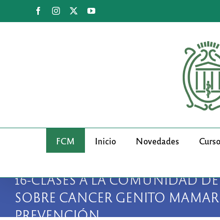
Saltar
Facebook
Instagram
X
YouTube
al
contenido
FCM
Inicio
Novedades
Curs
16-CLASES A LA COMUNIDAD DE
SOBRE CANCER GENITO MAMAR
PREVENCIÓN