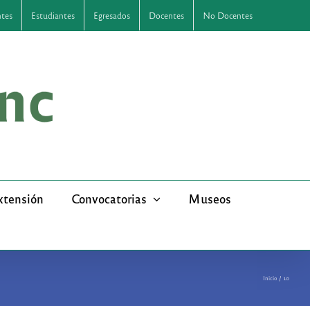
ntes
Estudiantes
Egresados
Docentes
No Docentes
xtensión
Convocatorias
Museos
Inicio
10